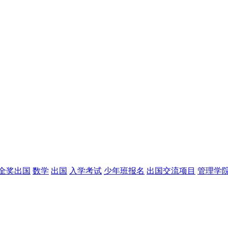
全奖出国
数学
出国
入学考试
少年班报名
出国交流项目
管理学