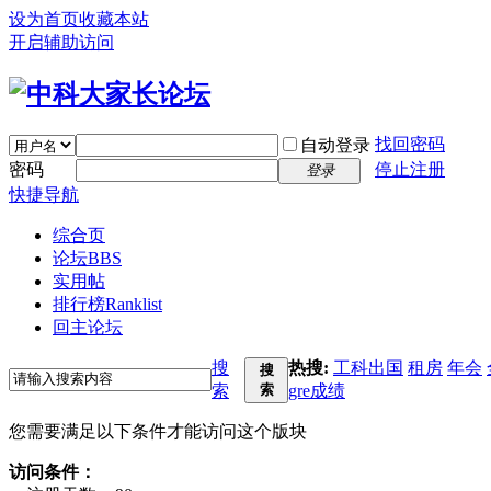
设为首页
收藏本站
开启辅助访问
找回密码
自动登录
密码
停止注册
登录
快捷导航
综合页
论坛
BBS
实用帖
排行榜
Ranklist
回主论坛
搜
热搜:
工科出国
租房
年会
搜
索
索
gre成绩
您需要满足以下条件才能访问这个版块
访问条件：